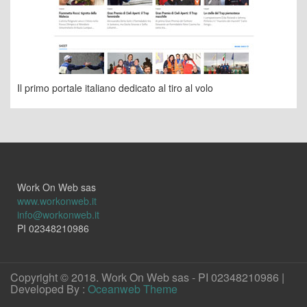
Il primo portale italiano dedicato al tiro al volo
Work On Web sas
www.workonweb.it
info@workonweb.it
PI 02348210986
Copyright © 2018. Work On Web sas - PI 02348210986 |
Developed By :
Oceanweb Theme