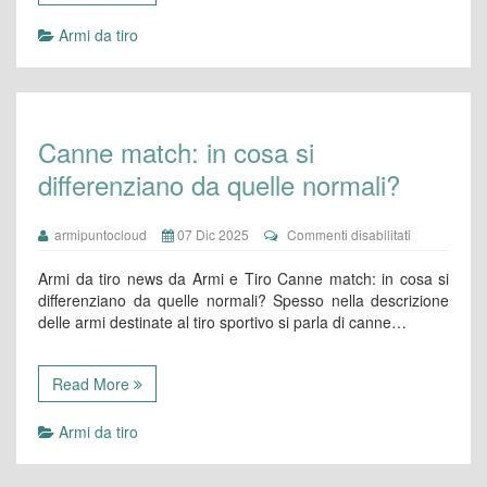
Armi da tiro
Canne match: in cosa si
differenziano da quelle normali?
su
armipuntocloud
07 Dic 2025
Commenti disabilitati
Canne
match:
Armi da tiro news da Armi e Tiro Canne match: in cosa si
in
differenziano da quelle normali? Spesso nella descrizione
cosa
delle armi destinate al tiro sportivo si parla di canne…
si
differenziano
da
quelle
Read More
normali?
Armi da tiro