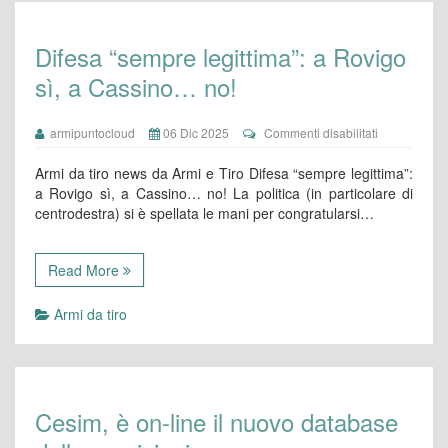
Difesa “sempre legittima”: a Rovigo
sì, a Cassino… no!
su
armipuntocloud
06 Dic 2025
Commenti disabilitati
Difesa
“sempre
Armi da tiro news da Armi e Tiro Difesa “sempre legittima”:
legittima”:
a Rovigo sì, a Cassino… no! La politica (in particolare di
a
centrodestra) si è spellata le mani per congratularsi…
Rovigo
sì,
a
Cassino…
Read More
no!
Armi da tiro
Cesim, è on-line il nuovo database