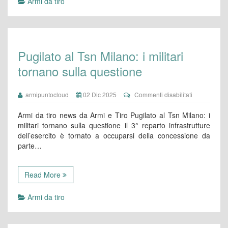
Armi da tiro
Pugilato al Tsn Milano: i militari
tornano sulla questione
su
armipuntocloud
02 Dic 2025
Commenti disabilitati
Pugilato
al
Armi da tiro news da Armi e Tiro Pugilato al Tsn Milano: i
Tsn
militari tornano sulla questione il 3° reparto infrastrutture
Milano:
dell’esercito è tornato a occuparsi della concessione da
i
parte…
militari
tornano
sulla
questione
Read More
Armi da tiro