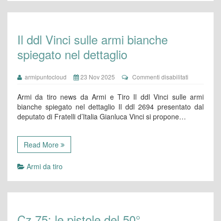
Il ddl Vinci sulle armi bianche
spiegato nel dettaglio
su
armipuntocloud
23 Nov 2025
Commenti disabilitati
Il
ddl
Armi da tiro news da Armi e Tiro Il ddl Vinci sulle armi
Vinci
bianche spiegato nel dettaglio Il ddl 2694 presentato dal
sulle
deputato di Fratelli d’Italia Gianluca Vinci si propone…
armi
bianche
spiegato
nel
Read More
dettaglio
Armi da tiro
Cz 75: le pistole del 50°