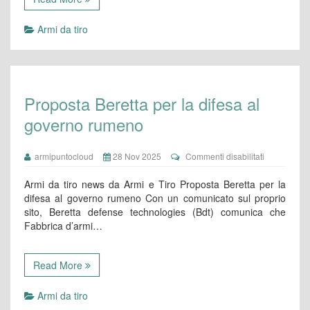
dopo
archiviazio
Armi da tiro
Proposta Beretta per la difesa al
governo rumeno
su
armipuntocloud
28 Nov 2025
Commenti disabilitati
Proposta
Beretta
Armi da tiro news da Armi e Tiro Proposta Beretta per la
per
difesa al governo rumeno Con un comunicato sul proprio
la
sito, Beretta defense technologies (Bdt) comunica che
difesa
Fabbrica d’armi…
al
governo
rumeno
Read More
Armi da tiro