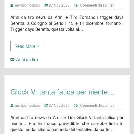
su
armipuntocloud
27 Nov 2025
Commenti disabilitati
Tornano
i
Armi da tiro news da Armi e Tiro Tornano i trigger days
trigger
Beretta, a Cologno al Serio Il 13 e 14 dicembre, tornano i
days
Trigger days Beretta, questa volta al…
Beretta,
a
Cologno
al
Read More
Serio
Armi da tiro
Glock V: tanta fatica per niente…
su
armipuntocloud
27 Nov 2025
Commenti disabilitati
Glock
V:
Armi da tiro news da Armi e Tiro Glock V: tanta fatica per
tanta
niente… Era fin troppo prevedibile che sarebbe finita in
fatica
questo modo: stiamo parlando del tentativo da parte…
per