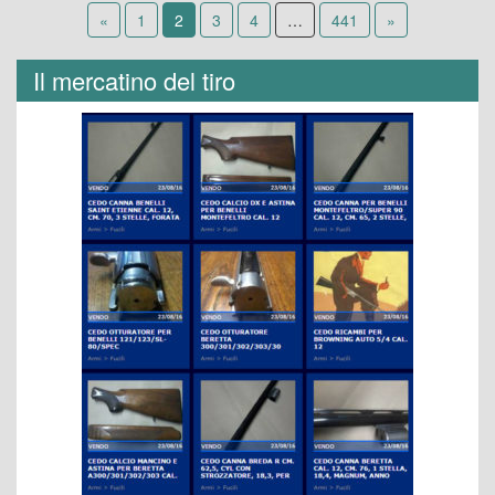
degli
«
1
2
3
4
…
441
»
articoli
Il mercatino del tiro