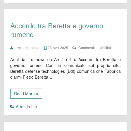
Accordo tra Beretta e governo
rumeno
su
armipuntocloud
28 Nov 2025
Commenti disabilitati
Accordo
tra
Armi da tiro news da Armi e Tiro Accordo tra Beretta e
Beretta
governo rumeno Con un comunicato sul proprio sito,
e
Beretta defense technologies (Bdt) comunica che Fabbrica
governo
d’armi Pietro Beretta…
rumeno
Read More
Armi da tiro