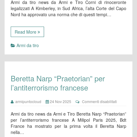
Armi da tiro news da Armi e Tiro Corni di rinoceronte
rinoceronte
legalizzati A Kimberley, in Sud Africa, l’alta Corte del Capo
legalizzati
Nord ha approvato una norma che di questi tempi…
Read More
Armi da tiro
Beretta Narp “Praetorian” per
l’antiterrorismo francese
su
armipuntocloud
24 Nov 2025
Commenti disabilitati
Beretta
Narp
Armi da tiro news da Armi e Tiro Beretta Narp “Praetorian”
“Praetorian”
per l’antiterrorismo francese A Milipol Paris 2025, Bdt
per
France ha mostrato per la prima volta il Beretta Narp
l’antiterrori
nella…
francese