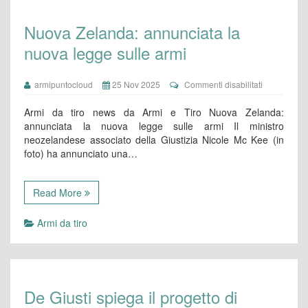
Nuova Zelanda: annunciata la
nuova legge sulle armi
su
armipuntocloud
25 Nov 2025
Commenti disabilitati
Nuova
Zelanda:
Armi da tiro news da Armi e Tiro Nuova Zelanda:
annunciata
annunciata la nuova legge sulle armi Il ministro
la
neozelandese associato della Giustizia Nicole Mc Kee (in
nuova
foto) ha annunciato una…
legge
sulle
armi
Read More
Armi da tiro
De Giusti spiega il progetto di