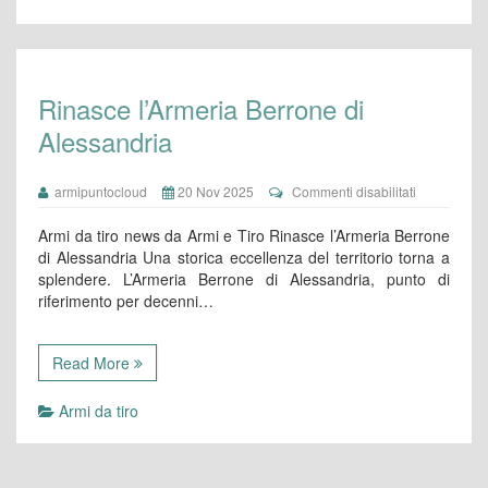
Rinasce l’Armeria Berrone di
Alessandria
su
armipuntocloud
20 Nov 2025
Commenti disabilitati
Rinasce
l’Armeria
Armi da tiro news da Armi e Tiro Rinasce l’Armeria Berrone
Berrone
di Alessandria Una storica eccellenza del territorio torna a
di
splendere. L’Armeria Berrone di Alessandria, punto di
Alessandria
riferimento per decenni…
Read More
Armi da tiro
Paginazione