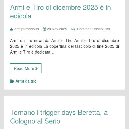
Armi e Tiro di dicembre 2025 è in
edicola
su
armipuntocloud
28 Nov 2025
Commenti disabilitati
Armi
e
Armi da tiro news da Armi e Tiro Armi e Tiro di dicembre
Tiro
2025 è in edicola La copertina del fascicolo di fine 2025 di
di
Armi e Tiro è dedicata…
dicembre
2025
è
in
Read More
edicola
Armi da tiro
Tornano i trigger days Beretta, a
Cologno al Serio