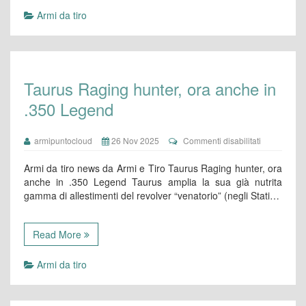
Armi da tiro
Taurus Raging hunter, ora anche in
.350 Legend
su
armipuntocloud
26 Nov 2025
Commenti disabilitati
Taurus
Raging
Armi da tiro news da Armi e Tiro Taurus Raging hunter, ora
hunter,
anche in .350 Legend Taurus amplia la sua già nutrita
ora
gamma di allestimenti del revolver “venatorio” (negli Stati…
anche
in
.350
Legend
Read More
Armi da tiro