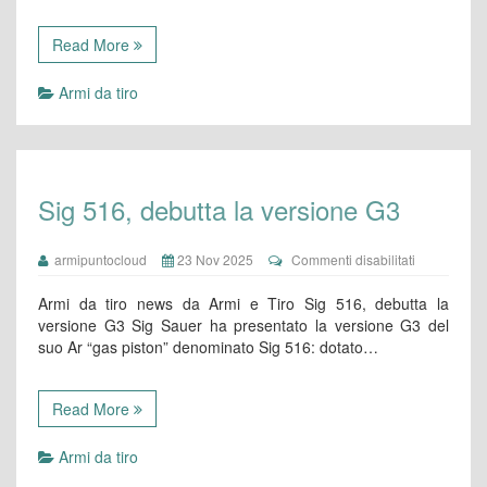
Read More
Armi da tiro
Sig 516, debutta la versione G3
su
armipuntocloud
23 Nov 2025
Commenti disabilitati
Sig
516,
Armi da tiro news da Armi e Tiro Sig 516, debutta la
debutta
versione G3 Sig Sauer ha presentato la versione G3 del
la
suo Ar “gas piston” denominato Sig 516: dotato…
versione
G3
Read More
Armi da tiro