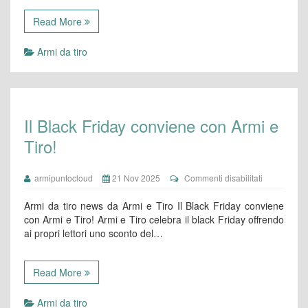
da
caccia
Read More
Armi da tiro
Il Black Friday conviene con Armi e
Tiro!
su
armipuntocloud
21 Nov 2025
Commenti disabilitati
Il
Black
Armi da tiro news da Armi e Tiro Il Black Friday conviene
Friday
con Armi e Tiro! Armi e Tiro celebra il black Friday offrendo
conviene
ai propri lettori uno sconto del…
con
Armi
e
Tiro!
Read More
Armi da tiro