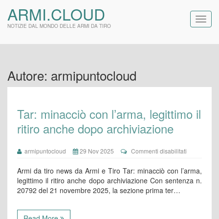
ARMI.CLOUD
NOTIZIE DAL MONDO DELLE ARMI DA TIRO
Autore:
armipuntocloud
Tar: minacciò con l’arma, legittimo il
ritiro anche dopo archiviazione
su
armipuntocloud
29 Nov 2025
Commenti disabilitati
Tar:
minacciò
Armi da tiro news da Armi e Tiro Tar: minacciò con l’arma,
con
legittimo il ritiro anche dopo archiviazione Con sentenza n.
l’arma,
20792 del 21 novembre 2025, la sezione prima ter…
legittimo
il
ritiro
anche
Read More