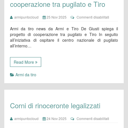
cooperazione tra pugilato e Tiro
su
armipuntocloud
25 Nov 2025
Commenti disabilitati
De
Giusti
Armi da tiro news da Armi e Tiro De Giusti spiega il
spiega
progetto di cooperazione tra pugilato e Tiro In seguito
il
all’iniziativa di ospitare il centro nazionale di pugilato
progetto
all’interno…
di
cooperazio
tra
pugilato
Read More
e
Tiro
Armi da tiro
Corni di rinoceronte legalizzati
su
armipuntocloud
24 Nov 2025
Commenti disabilitati
Corni
di