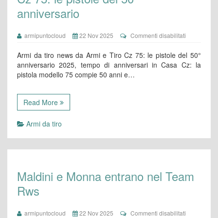
anniversario
su
armipuntocloud
22 Nov 2025
Commenti disabilitati
Cz
75:
Armi da tiro news da Armi e Tiro Cz 75: le pistole del 50°
le
anniversario 2025, tempo di anniversari in Casa Cz: la
pistole
pistola modello 75 compie 50 anni e…
del
50°
anniversari
Read More
Armi da tiro
Maldini e Monna entrano nel Team
Rws
su
armipuntocloud
22 Nov 2025
Commenti disabilitati