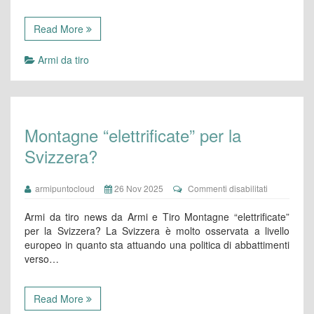
niente…
Read More
Armi da tiro
Montagne “elettrificate” per la
Svizzera?
su
armipuntocloud
26 Nov 2025
Commenti disabilitati
Montagne
“elettrificate”
Armi da tiro news da Armi e Tiro Montagne “elettrificate”
per
per la Svizzera? La Svizzera è molto osservata a livello
la
europeo in quanto sta attuando una politica di abbattimenti
Svizzera?
verso…
Read More