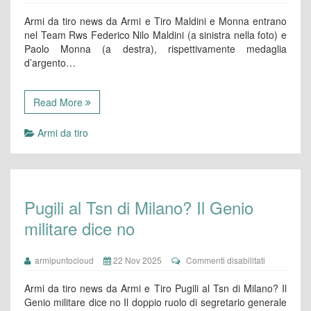
Maldini
e
Armi da tiro news da Armi e Tiro Maldini e Monna entrano
Monna
nel Team Rws Federico Nilo Maldini (a sinistra nella foto) e
entrano
Paolo Monna (a destra), rispettivamente medaglia
nel
d’argento…
Team
Rws
Read More
Armi da tiro
Pugili al Tsn di Milano? Il Genio
militare dice no
su
armipuntocloud
22 Nov 2025
Commenti disabilitati
Pugili
al
Armi da tiro news da Armi e Tiro Pugili al Tsn di Milano? Il
Tsn
Genio militare dice no Il doppio ruolo di segretario generale
di