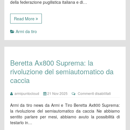
della federazione pugilistica italiana e di…
Milano?
Il
Genio
militare
Read More
dice
no
Armi da tiro
Beretta Ax800 Suprema: la
rivoluzione del semiautomatico da
caccia
su
armipuntocloud
21 Nov 2025
Commenti disabilitati
Beretta
Ax800
Armi da tiro news da Armi e Tiro Beretta Ax800 Suprema:
Suprema:
la rivoluzione del semiautomatico da caccia Ne abbiamo
la
sentito parlare per mesi, abbiamo avuto la possibilità di
rivoluzione
testarlo in…
del
semiautoma