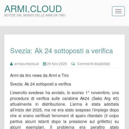
ARMI.CLOUD
NOTIZIE DAL MONDO DELLE ARMI DA TIRO
Svezia: Ak 24 sottoposti a verifica
su
armipuntocloud
29 Nov 2025
Commenti disabilitati
Svezia:
Ak
Armi da tiro news da Armi e Tiro
24
sottoposti
Svezia: Ak 24 sottoposti a verifica
a
L’esercito svedese ha avviato, lo scorso 1° novembre, una
verifica
procedura di verifica sulle carabine Ak24 (Sako Arg 40)
attualmente in distribuzione. L’arma è stata adottata
all’inizio del 2025, ma ne era stato sospeso l’impiego dopo
che si erano verificati fenomeni di sparo ritardato (il colpo
partiva alcuni istanti dopo la pressione sul grilletto) su
alcuni esemplari. Il problema era peraltro stato