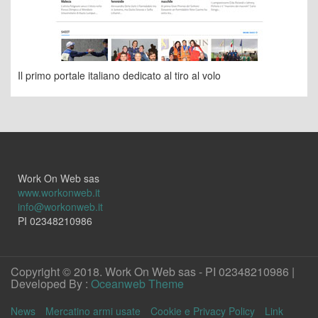
Il primo portale italiano dedicato al tiro al volo
Work On Web sas
www.workonweb.it
info@workonweb.it
PI 02348210986
Copyright © 2018. Work On Web sas - PI 02348210986 |
Developed By :
Oceanweb Theme
News
Mercatino armi usate
Cookie e Privacy Policy
Link