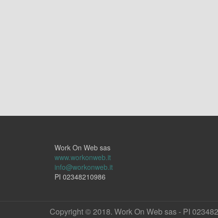
Work On Web sas
www.workonweb.it
info@workonweb.it
PI 02348210986
Copyright © 2018. Work On Web sas - PI 02348