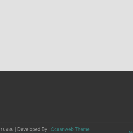
210986 | Developed By :
Oceanweb Theme
N