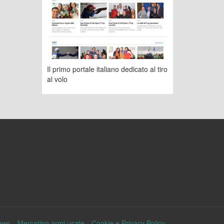
Il primo portale italiano dedicato al tiro
al volo
ews
Mercatino armi usate
Cookie e Privacy Policy