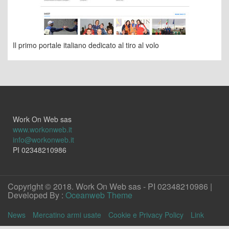
Il primo portale italiano dedicato al tiro al volo
Work On Web sas
www.workonweb.it
info@workonweb.it
PI 02348210986
Copyright © 2018. Work On Web sas - PI 02348210986 |
Developed By :
Oceanweb Theme
News
Mercatino armi usate
Cookie e Privacy Policy
Link