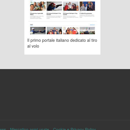
Il primo portale italiano dedicato al tiro
al volo
ews
Mercatino armi usate
Cookie e Privacy Policy