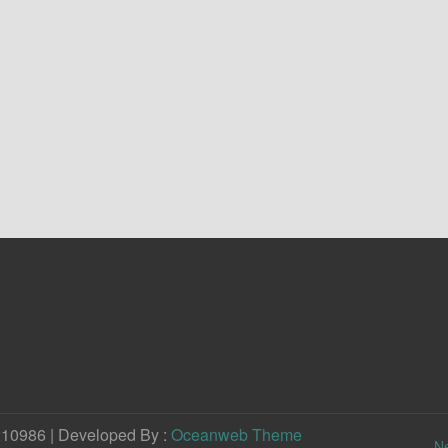
210986 | Developed By :
Oceanweb Theme
N