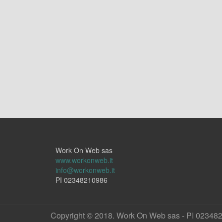
Work On Web sas
www.workonweb.it
info@workonweb.it
PI 02348210986
Copyright © 2018. Work On Web sas - PI 02348