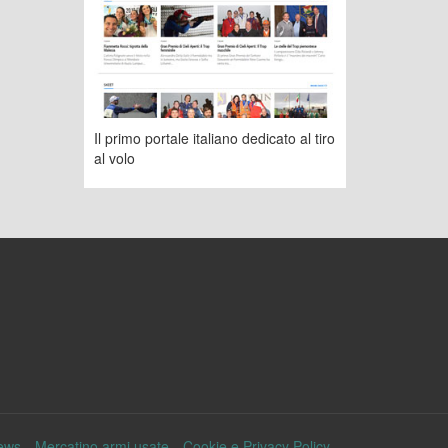
Il primo portale italiano dedicato al tiro
al volo
ews
Mercatino armi usate
Cookie e Privacy Policy