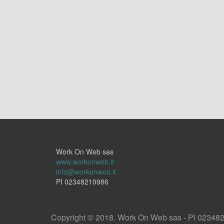
Work On Web sas
www.workonweb.it
info@workonweb.it
PI 02348210986
Copyright © 2018. Work On Web sas - PI 02348