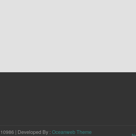
210986 | Developed By :
Oceanweb Theme
N