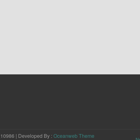
210986 | Developed By :
Oceanweb Theme
N