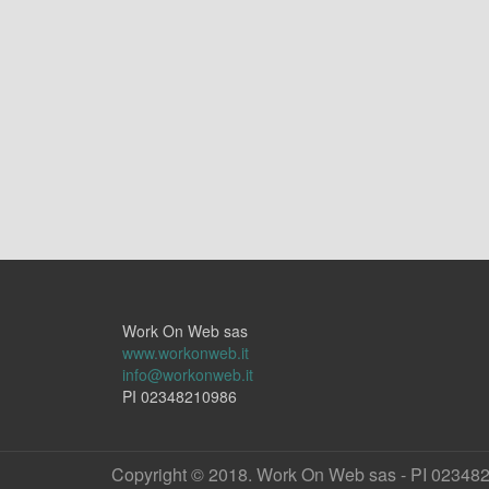
Work On Web sas
www.workonweb.it
info@workonweb.it
PI 02348210986
Copyright © 2018. Work On Web sas - PI 02348