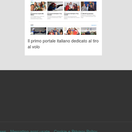
Il primo portale italiano dedicato al tiro
al volo
ews
Mercatino armi usate
Cookie e Privacy Policy