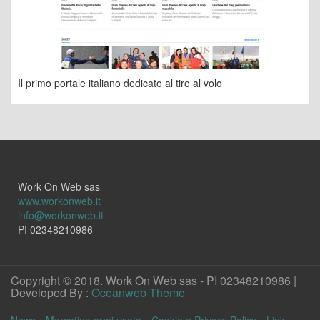
Il primo portale italiano dedicato al tiro al volo
Work On Web sas
www.workonweb.it
info@workonweb.it
PI 02348210986
Copyright © 2018. Work On Web sas - PI 02348210986 |
Developed By :
Oceanweb Theme
News
Mercatino armi usate
Cookie e Privacy Policy
Link