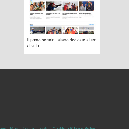
Il primo portale italiano dedicato al tiro
al volo
ews
Mercatino armi usate
Cookie e Privacy Policy