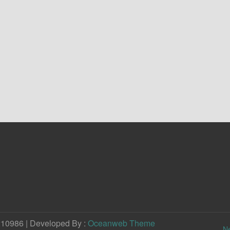
210986 | Developed By :
Oceanweb Theme
N