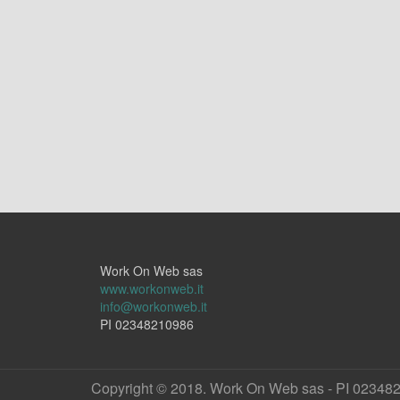
Work On Web sas
www.workonweb.it
info@workonweb.it
PI 02348210986
Copyright © 2018. Work On Web sas - PI 02348