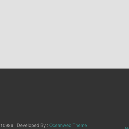
210986 | Developed By :
Oceanweb Theme
N