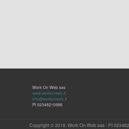
Work On Web sas
www.workonweb.it
info@workonweb.it
PI 02348210986
Copyright © 2018. Work On Web sas - PI 02348