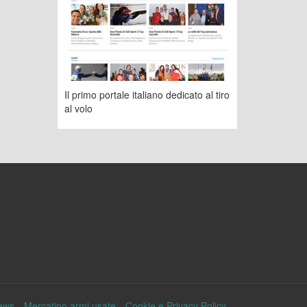
Il primo portale italiano dedicato al tiro
al volo
ews
Mercatino armi usate
Cookie e Privacy Policy