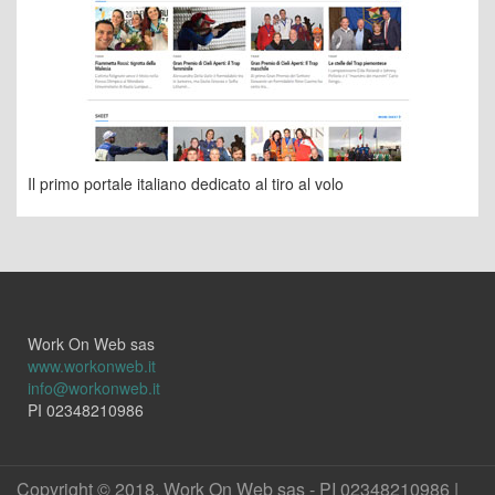
Il primo portale italiano dedicato al tiro al volo
Work On Web sas
www.workonweb.it
info@workonweb.it
PI 02348210986
Copyright © 2018. Work On Web sas - PI 02348210986 |