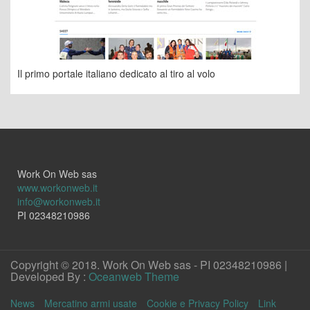
Il primo portale italiano dedicato al tiro al volo
Work On Web sas
www.workonweb.it
info@workonweb.it
PI 02348210986
Copyright © 2018. Work On Web sas - PI 02348210986 |
Developed By :
Oceanweb Theme
News
Mercatino armi usate
Cookie e Privacy Policy
Link