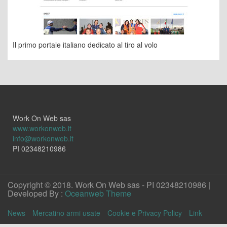
Il primo portale italiano dedicato al tiro al volo
Work On Web sas
www.workonweb.it
info@workonweb.it
PI 02348210986
Copyright © 2018. Work On Web sas - PI 02348210986 |
Developed By :
Oceanweb Theme
News
Mercatino armi usate
Cookie e Privacy Policy
Link