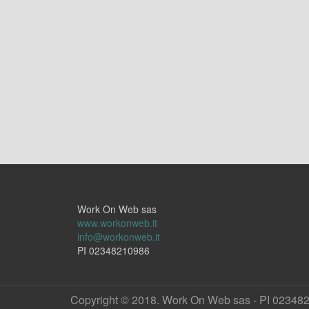
Work On Web sas
www.workonweb.it
info@workonweb.it
PI 02348210986
Copyright © 2018. Work On Web sas - PI 02348