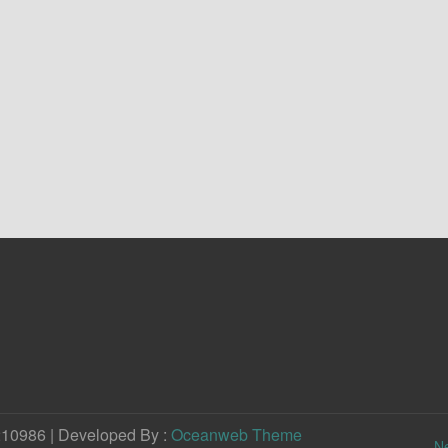
210986 | Developed By :
Oceanweb Theme
N