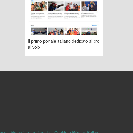
Il primo portale italiano dedicato al tiro
al volo
ews
Mercatino armi usate
Cookie e Privacy Policy