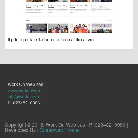
Il primo portale italiano dedicato al tiro al volo
Work On Web sas
www.workonweb.it
info@workonweb.it
PI 02348210986
Copyright © 2018. Work On Web sas - PI 02348210986 |
Developed By :
Oceanweb Theme