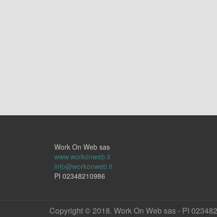
Work On Web sas
www.workonweb.it
info@workonweb.it
PI 02348210986
Copyright © 2018. Work On Web sas - PI 02348