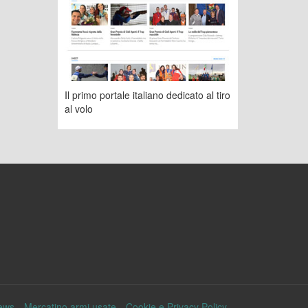
Il primo portale italiano dedicato al tiro
al volo
ews
Mercatino armi usate
Cookie e Privacy Policy