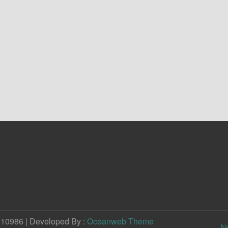
210986 | Developed By :
Oceanweb Theme
N