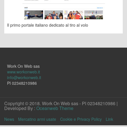
Il primo portale italiano dedicato al tiro al volo
Work On Web sas
www.workonweb.it
info@workonweb.it
PI 02348210986
Copyright © 2018. Work On Web sas - PI 02348210986 |
Developed By :
Oceanweb Theme
News
Mercatino armi usate
Cookie e Privacy Policy
Link