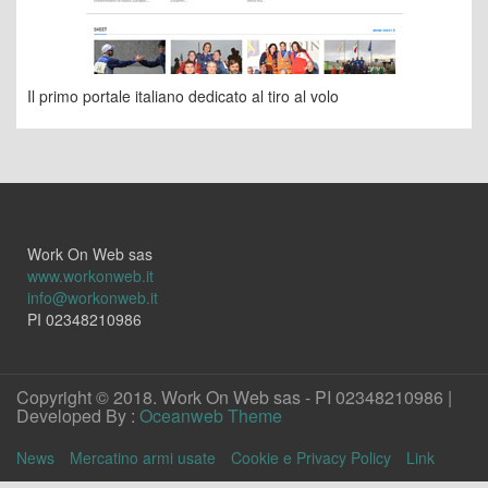
Il primo portale italiano dedicato al tiro al volo
Work On Web sas
www.workonweb.it
info@workonweb.it
PI 02348210986
Copyright © 2018. Work On Web sas - PI 02348210986 |
Developed By :
Oceanweb Theme
News
Mercatino armi usate
Cookie e Privacy Policy
Link