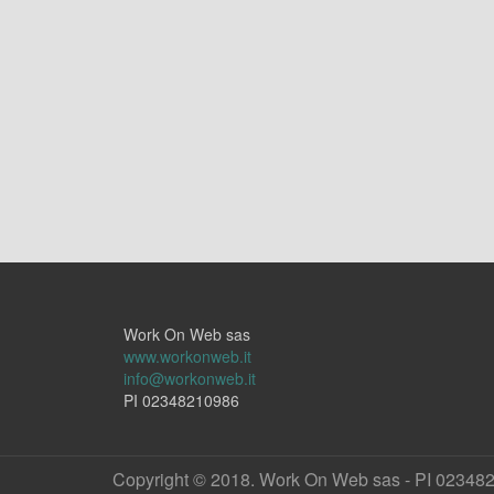
Work On Web sas
www.workonweb.it
info@workonweb.it
PI 02348210986
Copyright © 2018. Work On Web sas - PI 02348