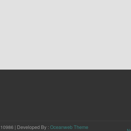
210986 | Developed By :
Oceanweb Theme
N