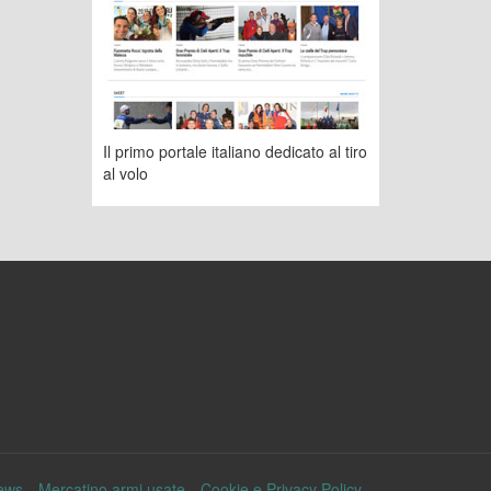
Il primo portale italiano dedicato al tiro
al volo
ews
Mercatino armi usate
Cookie e Privacy Policy