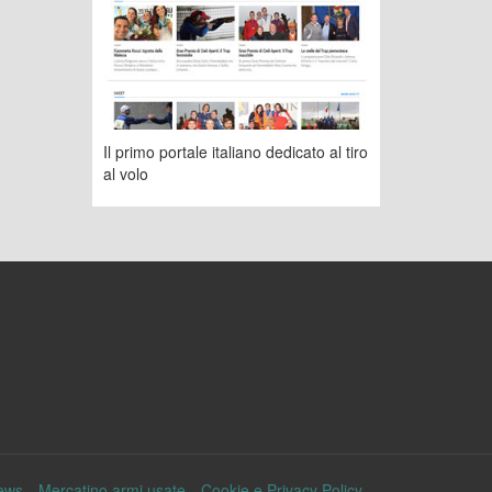
Il primo portale italiano dedicato al tiro
al volo
ews
Mercatino armi usate
Cookie e Privacy Policy