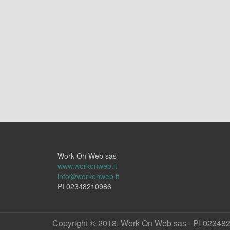
Work On Web sas
www.workonweb.it
info@workonweb.it
PI 02348210986
Copyright © 2018. Work On Web sas - PI 02348