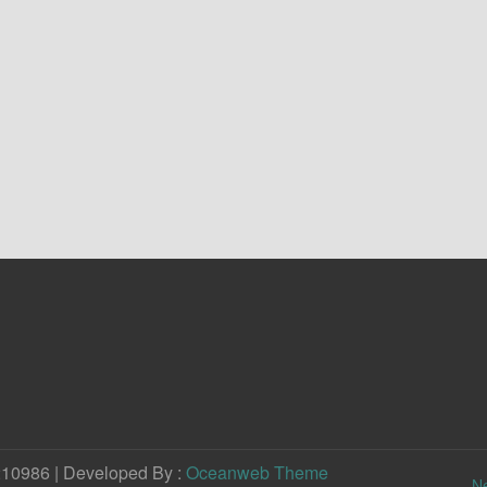
210986 | Developed By :
Oceanweb Theme
N