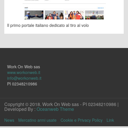
Il primo portale italiano dedicato al tiro al volo
Work On Web sas
www.workonweb.it
info@workonweb.it
PI 02348210986
Copyright © 2018. Work On Web sas - PI 02348210986 |
Developed By :
Oceanweb Theme
News
Mercatino armi usate
Cookie e Privacy Policy
Link