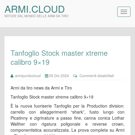
ARMI.CLOUD
NOTIZIE DAL MONDO DELLE ARMI DA TIRO
Tanfoglio Stock master xtreme
calibro 9×19
su
armipuntocloud
05 Dic 2024
Commenti disabilitati
Tanfoglio
Stock
Armi da tiro news da Armi e Tiro
master
xtreme
Tanfoglio Stock master xtreme calibro 9×19
calibro
È la nuova fuoriserie Tanfoglio per la Production division:
9×19
carrello con alleggerimenti “shark”, fusto lungo con
Picatinny e zigrinature a passo fine, canna conica Lothar
Walther con rigatura poligonale e reverse crown,
componentistica accuratizzata. La prova completa su Armi