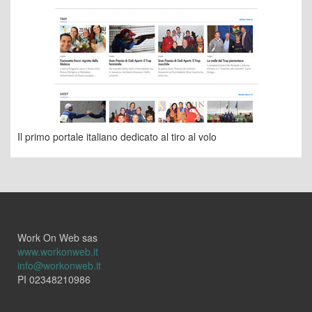
Il primo portale italiano dedicato al tiro al volo
Work On Web sas
www.workonweb.it
info@workonweb.it
PI 02348210986