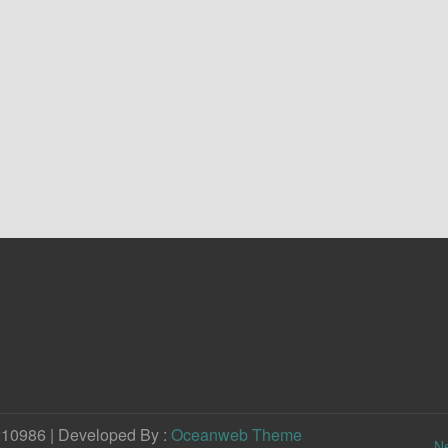
210986 | Developed By :
Oceanweb Theme
N