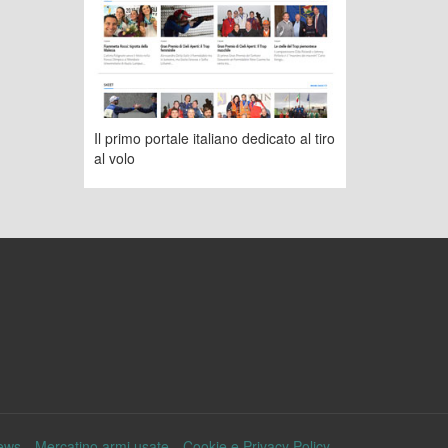
Il primo portale italiano dedicato al tiro
al volo
ews
Mercatino armi usate
Cookie e Privacy Policy