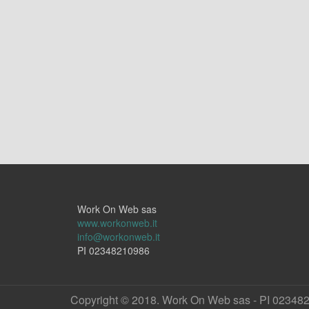
Work On Web sas
www.workonweb.it
info@workonweb.it
PI 02348210986
Copyright © 2018. Work On Web sas - PI 02348