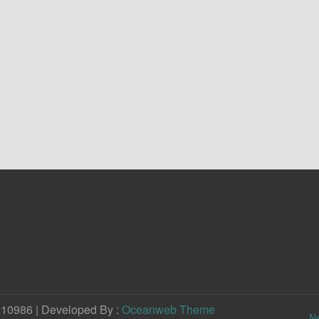
210986 | Developed By :
Oceanweb Theme
N