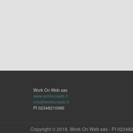
Work On Web sas
www.workonweb.it
info@workonweb.it
PI 02348210986
Copyright © 2018. Work On Web sas - PI 02348