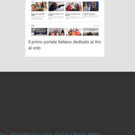
Il primo portale italiano dedicato al tiro
al volo
ews
Mercatino armi usate
Cookie e Privacy Policy