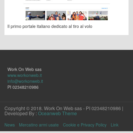
Il primo portale italiano dedicato al tiro al volo
Work On Web sas
www.workonweb.it
info@workonweb.it
PI 02348210986
Copyright © 2018. Work On Web sas - PI 02348210986 |
Developed By :
Oceanweb Theme
News
Mercatino armi usate
Cookie e Privacy Policy
Link