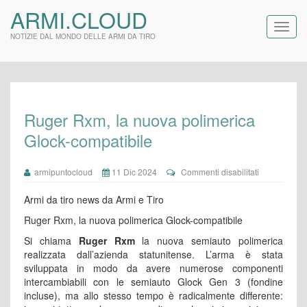
ARMI.CLOUD
NOTIZIE DAL MONDO DELLE ARMI DA TIRO
Ruger Rxm, la nuova polimerica
Glock-compatibile
su
armipuntocloud
11 Dic 2024
Commenti disabilitati
Ruger
Rxm,
Armi da tiro news da Armi e Tiro
la
nuova
Ruger Rxm, la nuova polimerica Glock-compatibile
polimerica
Si chiama
Ruger Rxm
la nuova semiauto polimerica
Glock-
compatibile
realizzata dall’azienda statunitense. L’arma è stata
sviluppata in modo da avere numerose componenti
intercambiabili con le semiauto Glock Gen 3 (fondine
incluse), ma allo stesso tempo è radicalmente differente: