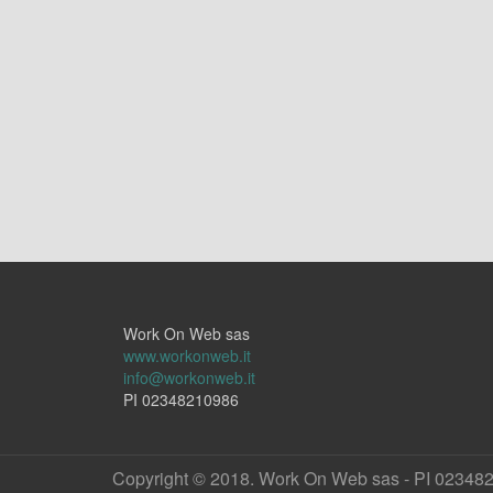
Work On Web sas
www.workonweb.it
info@workonweb.it
PI 02348210986
Copyright © 2018. Work On Web sas - PI 02348