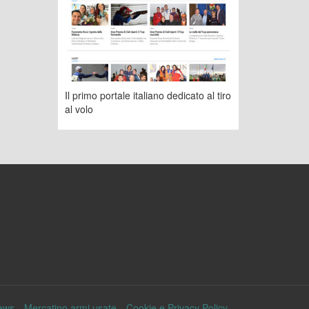
Il primo portale italiano dedicato al tiro
al volo
ews
Mercatino armi usate
Cookie e Privacy Policy