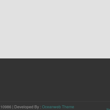
210986 | Developed By :
Oceanweb Theme
N