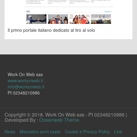
Il primo portale italiano dedicato al tiro al volo
Work On Web sas
www.workonweb.it
info@workonweb.it
PI 02348210986
Copyright © 2018. Work On Web sas - PI 02348210986 |
Developed By :
Oceanweb Theme
News
Mercatino armi usate
Cookie e Privacy Policy
Link