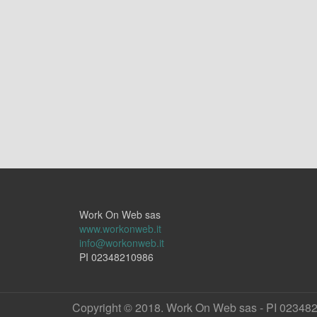
Work On Web sas
www.workonweb.it
info@workonweb.it
PI 02348210986
Copyright © 2018. Work On Web sas - PI 02348