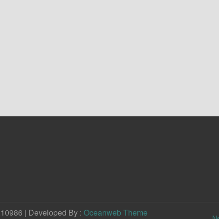
210986 | Developed By :
Oceanweb Theme
N