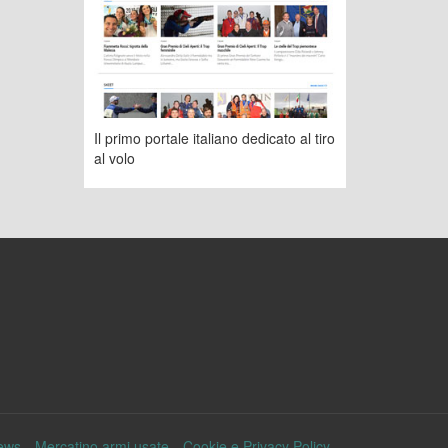
Il primo portale italiano dedicato al tiro
al volo
ews
Mercatino armi usate
Cookie e Privacy Policy