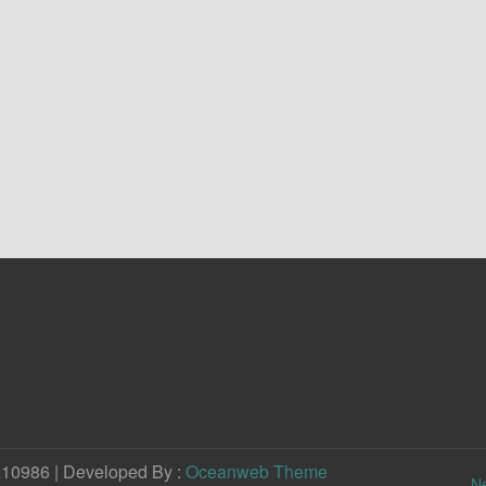
210986 | Developed By :
Oceanweb Theme
N