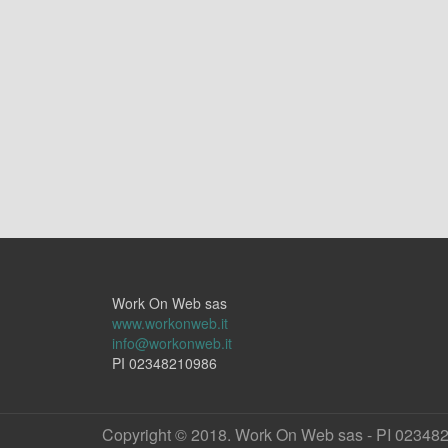
Work On Web sas
www.workonweb.it
info@workonweb.it
PI 02348210986
Copyright © 2018. Work On Web sas - PI 02348