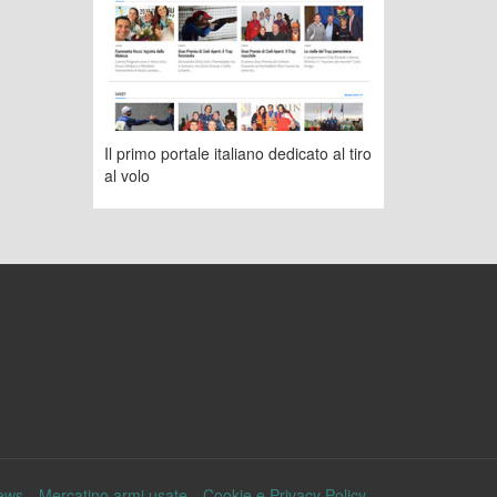
Il primo portale italiano dedicato al tiro
al volo
ews
Mercatino armi usate
Cookie e Privacy Policy