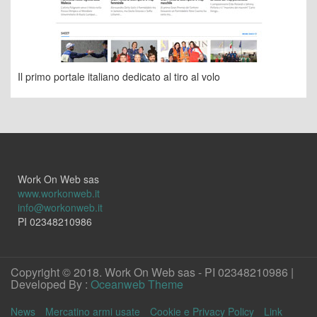
Il primo portale italiano dedicato al tiro al volo
Work On Web sas
www.workonweb.it
info@workonweb.it
PI 02348210986
Copyright © 2018. Work On Web sas - PI 02348210986 |
Developed By :
Oceanweb Theme
News
Mercatino armi usate
Cookie e Privacy Policy
Link