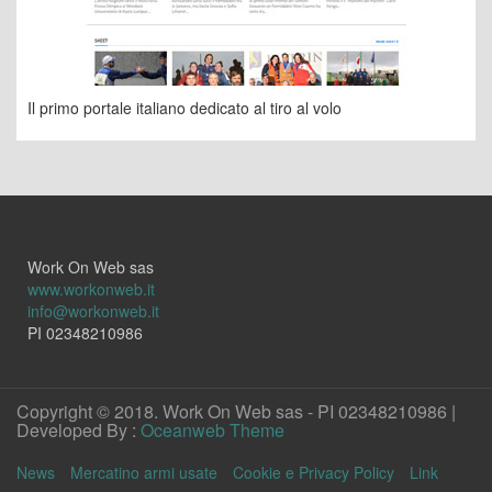
Il primo portale italiano dedicato al tiro al volo
Work On Web sas
www.workonweb.it
info@workonweb.it
PI 02348210986
Copyright © 2018. Work On Web sas - PI 02348210986 |
Developed By :
Oceanweb Theme
News
Mercatino armi usate
Cookie e Privacy Policy
Link