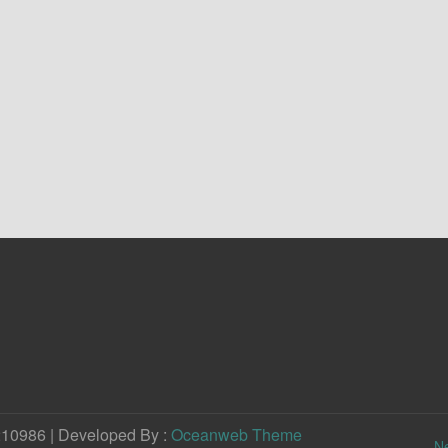
210986 | Developed By :
Oceanweb Theme
N