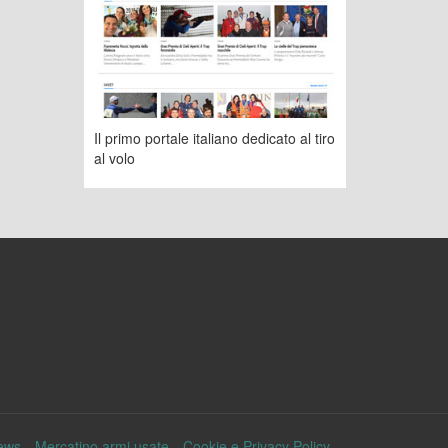
Il primo portale italiano dedicato al tiro
al volo
ews
Mercatino armi usate
Cookie e Privacy Policy