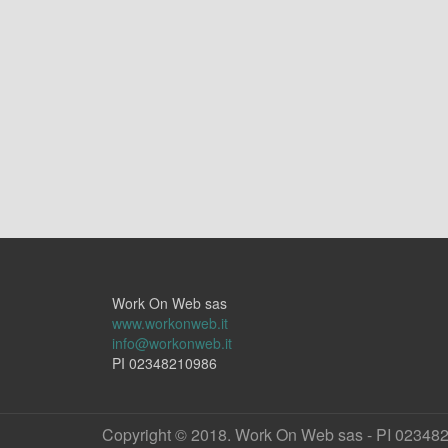
Work On Web sas
www.workonweb.it
info@workonweb.it
PI 02348210986
Copyright © 2018. Work On Web sas - PI 02348