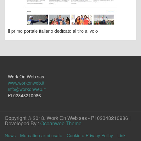
Il primo portale italiano dedicato al tiro al volo
Work On Web sas
www.workonweb.it
info@workonweb.it
PI 02348210986
Copyright © 2018. Work On Web sas - PI 02348210986 |
Developed By :
Oceanweb Theme
News
Mercatino armi usate
Cookie e Privacy Policy
Link