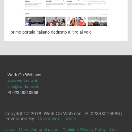
Il primo portale italiano dedicato al tiro al volo
Work On Web sas
www.workonweb.it
info@workonweb.it
PI 02348210986
Copyright © 2018. Work On Web sas - PI 02348210986 |
Developed By :
Oceanweb Theme
News
Mercatino armi usate
Cookie e Privacy Policy
Link