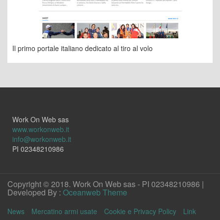
Il primo portale italiano dedicato al tiro al volo
Work On Web sas
www.workonweb.it
info@workonweb.it
PI 02348210986
Copyright © 2018. Work On Web sas - PI 02348210986 |
Developed By :
Oceanweb Theme
News
Mercatino armi usate
Cookie e Privacy Policy
Link