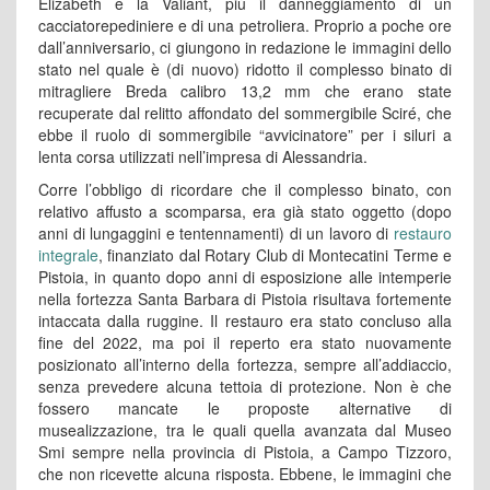
Elizabeth e la Valiant, più il danneggiamento di un
cacciatorepediniere e di una petroliera. Proprio a poche ore
dall’anniversario, ci giungono in redazione le immagini dello
stato nel quale è (di nuovo) ridotto il complesso binato di
mitragliere Breda calibro 13,2 mm che erano state
recuperate dal relitto affondato del sommergibile Sciré, che
ebbe il ruolo di sommergibile “avvicinatore” per i siluri a
lenta corsa utilizzati nell’impresa di Alessandria.
Corre l’obbligo di ricordare che il complesso binato, con
relativo affusto a scomparsa, era già stato oggetto (dopo
anni di lungaggini e tentennamenti) di un lavoro di
restauro
integrale
, finanziato dal Rotary Club di Montecatini Terme e
Pistoia, in quanto dopo anni di esposizione alle intemperie
nella fortezza Santa Barbara di Pistoia risultava fortemente
intaccata dalla ruggine. Il restauro era stato concluso alla
fine del 2022, ma poi il reperto era stato nuovamente
posizionato all’interno della fortezza, sempre all’addiaccio,
senza prevedere alcuna tettoia di protezione. Non è che
fossero mancate le proposte alternative di
musealizzazione, tra le quali quella avanzata dal Museo
Smi sempre nella provincia di Pistoia, a Campo Tizzoro,
che non ricevette alcuna risposta. Ebbene, le immagini che