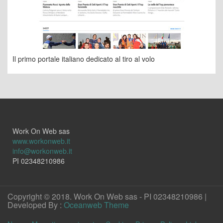
Il primo portale italiano dedicato al tiro al volo
Work On Web sas
www.workonweb.it
info@workonweb.it
PI 02348210986
Copyright © 2018. Work On Web sas - PI 02348210986 |
Developed By :
Oceanweb Theme