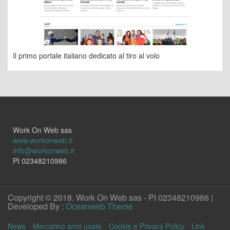
Il primo portale italiano dedicato al tiro al volo
Work On Web sas
www.workonweb.it
info@workonweb.it
PI 02348210986
Copyright © 2018. Work On Web sas - PI 02348210986 |
Developed By :
Oceanweb Theme
News
Mercatino armi usate
Cookie e Privacy Policy
Link