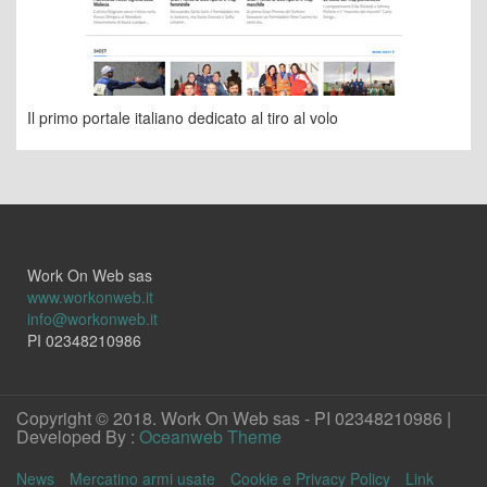
Il primo portale italiano dedicato al tiro al volo
Work On Web sas
www.workonweb.it
info@workonweb.it
PI 02348210986
Copyright © 2018. Work On Web sas - PI 02348210986 |
Developed By :
Oceanweb Theme
News
Mercatino armi usate
Cookie e Privacy Policy
Link