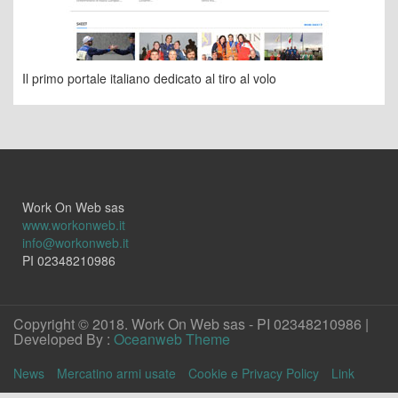
Il primo portale italiano dedicato al tiro al volo
Work On Web sas
www.workonweb.it
info@workonweb.it
PI 02348210986
Copyright © 2018. Work On Web sas - PI 02348210986 |
Developed By :
Oceanweb Theme
News
Mercatino armi usate
Cookie e Privacy Policy
Link