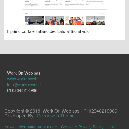
Il primo portale italiano dedicato al tiro al volo
Work On Web sas
www.workonweb.it
info@workonweb.it
PI 02348210986
Copyright © 2018. Work On Web sas - PI 02348210986 |
Developed By :
Oceanweb Theme
News
Mercatino armi usate
Cookie e Privacy Policy
Link