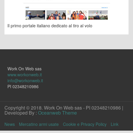
Il primo portale italiano dedicato al tiro al volo
Work On Web sas
www.workonweb.it
info@workonweb.it
PI 02348210986
Copyright © 2018. Work On Web sas - PI 02348210986 |
Developed By :
Oceanweb Theme
News
Mercatino armi usate
Cookie e Privacy Policy
Link