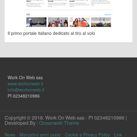
Il primo portale italiano dedicato al tiro al volo
Work On Web sas
www.workonweb.it
info@workonweb.it
PI 02348210986
Copyright © 2018. Work On Web sas - PI 02348210986 |
Developed By :
Oceanweb Theme
News
Mercatino armi usate
Cookie e Privacy Policy
Link