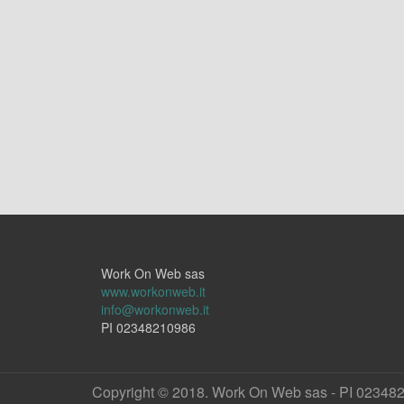
Work On Web sas
www.workonweb.it
info@workonweb.it
PI 02348210986
Copyright © 2018. Work On Web sas - PI 02348