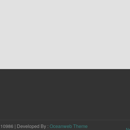
210986 | Developed By :
Oceanweb Theme
N