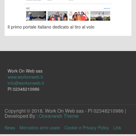
Il primo portale italiano dedicato al tiro al volo
Work On Web sas
www.workonweb.it
info@workonweb.it
PI 02348210986
Copyright © 2018. Work On Web sas - PI 02348210986 |
Developed By :
Oceanweb Theme
News
Mercatino armi usate
Cookie e Privacy Policy
Link