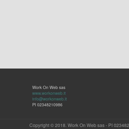
Work On Web sas
www.workonweb.it
info@workonweb.it
PI 02348210986
Copyright © 2018. Work On Web sas - PI 02348