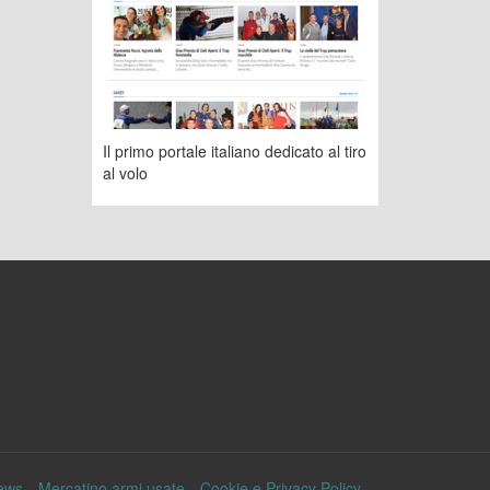
Il primo portale italiano dedicato al tiro
al volo
ews
Mercatino armi usate
Cookie e Privacy Policy