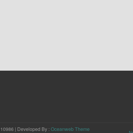
210986 | Developed By :
Oceanweb Theme
N